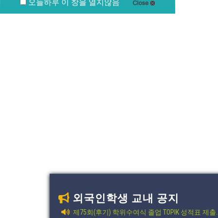
오늘하루 이 창을 열지않음
외국인학생 교내 공지
제75회(후기) 학위수여식 졸업 TOPIK 성적표 제출..