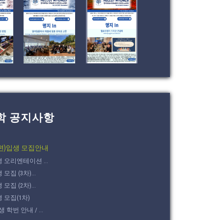
학 공지사항
(편)입생 모집안내
생 오리엔테이션 ...
모집 (3차)...
모집 (2차)...
생 모집(1차)
학번 안내 / ...